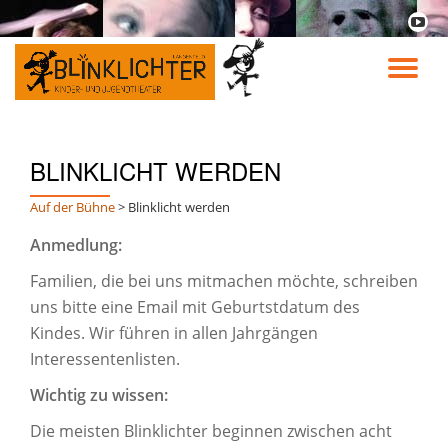
fa-
youtu
Skip
play
to
TO
content
NA
BLINKLICHT WERDEN
Auf der Bühne
>
Blinklicht werden
Anmedlung:
Familien, die bei uns mitmachen möchte, schreiben
uns bitte eine Email mit Geburtstdatum des
Kindes. Wir führen in allen Jahrgängen
Interessentenlisten.
Wichtig zu wissen:
Die meisten Blinklichter beginnen zwischen acht