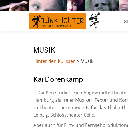
Skip
S
to
content
MUSIK
Hinter den Kulissen
>
Musik
Kai Dorenkamp
In Gießen studierte ich Angewandte Theate
Hamburg als freier Musiker, Texter und Kom
zu Theaterstücken wie z.B. für das Thalia T
Leipzig, Schlosstheater Celle.
Aber auch für Film- und Fernsehproduktione