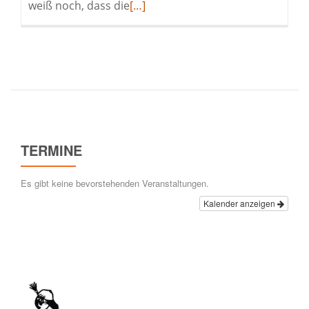
Read
weiß noch, dass die
[…]
more
about
Alte
Idee
–
New
Look
TERMINE
Es gibt keine bevorstehenden Veranstaltungen.
Kalender anzeigen