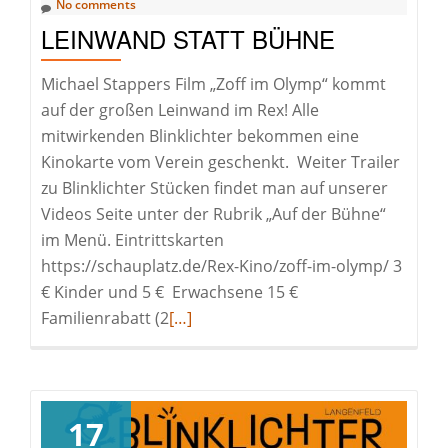
No comments
LEINWAND STATT BÜHNE
Michael Stappers Film „Zoff im Olymp“ kommt
auf der großen Leinwand im Rex! Alle
mitwirkenden Blinklichter bekommen eine
Kinokarte vom Verein geschenkt. Weiter Trailer
zu Blinklichter Stücken findet man auf unserer
Videos Seite unter der Rubrik „Auf der Bühne“
im Menü. Eintrittskarten
https://schauplatz.de/Rex-Kino/zoff-im-olymp/ 3
€ Kinder und 5 € Erwachsene 15 €
Read
Familienrabatt (2
[…]
more
about
Leinwand
statt
17
Bühne