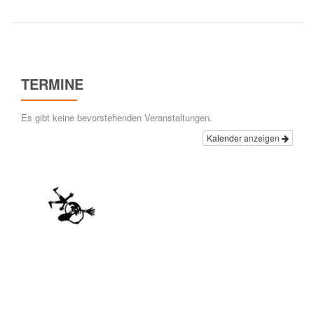
Blinklichter
werden
40
Jahre!
TERMINE
Es gibt keine bevorstehenden Veranstaltungen.
Kalender anzeigen