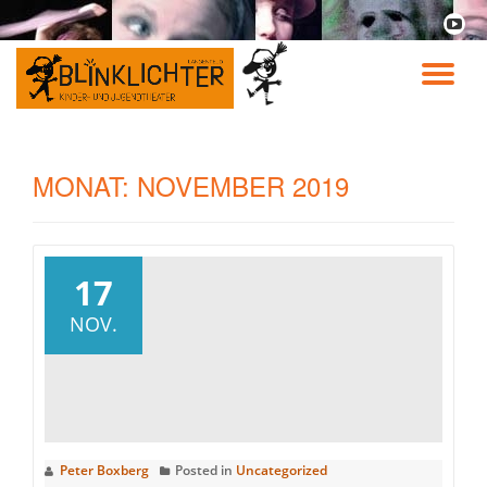
fa-
youtu
Skip
play
to
TO
content
NA
MONAT:
NOVEMBER 2019
17
NOV.
Peter Boxberg
Posted in
Uncategorized