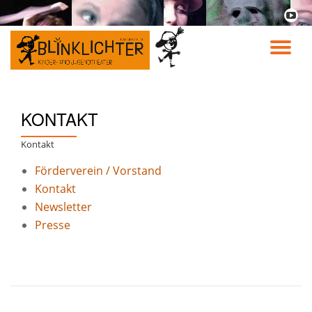
fa-
youtu
Skip
play
to
TO
content
NA
KONTAKT
Kontakt
Förderverein / Vorstand
Kontakt
Newsletter
Presse