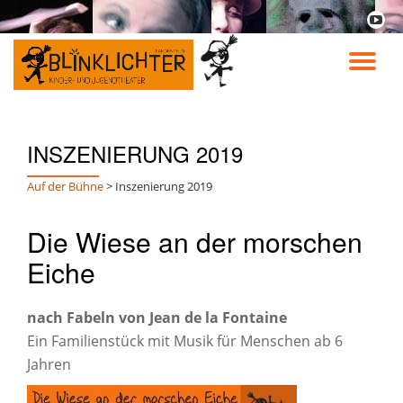
fa-
youtu
Skip
play
to
TO
content
NA
INSZENIERUNG 2019
Auf der Bühne
>
Inszenierung 2019
Die Wiese an der morschen
Eiche
nach Fabeln von Jean de la Fontaine
Ein Familienstück mit Musik für Menschen ab 6
Jahren