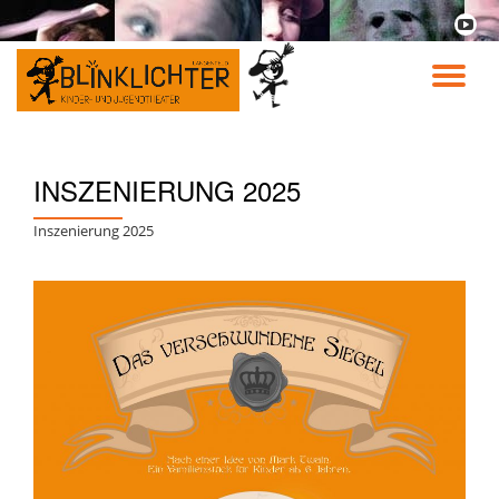
fa-
youtu
Skip
play
to
TO
content
NA
INSZENIERUNG 2025
Inszenierung 2025