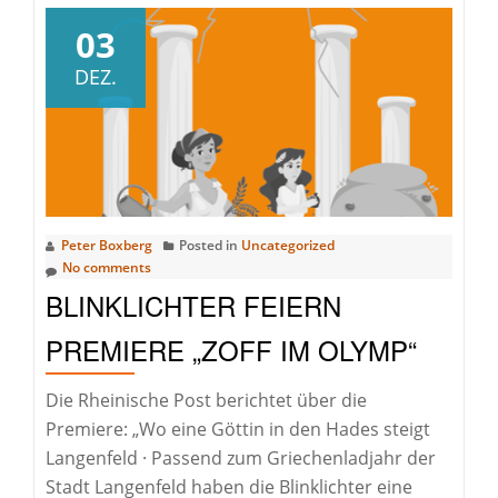
Himmlische
Weihnachten
03
und
DEZ.
ein
göttliches
neues
Jahr!
Peter Boxberg
Posted in
Uncategorized
No comments
BLINKLICHTER FEIERN
PREMIERE „ZOFF IM OLYMP“
Die Rheinische Post berichtet über die
Premiere: „Wo eine Göttin in den Hades steigt
Langenfeld · Passend zum Griechenladjahr der
Stadt Langenfeld haben die Blinklichter eine