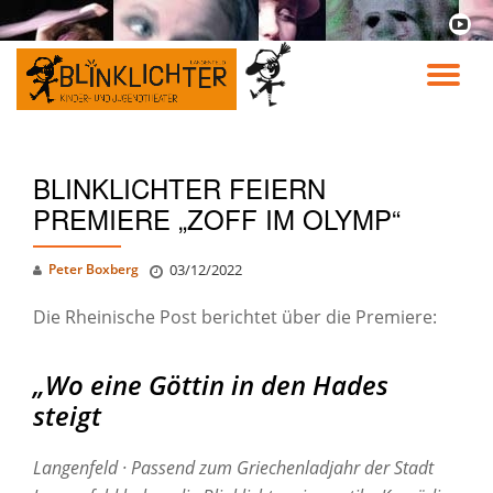
fa-
youtu
Skip
play
to
TO
content
NA
BLINKLICHTER FEIERN
PREMIERE „ZOFF IM OLYMP“
Peter Boxberg
03/12/2022
Die Rheinische Post berichtet über die Premiere:
„Wo eine Göttin in den Hades
steigt
Langenfeld · Passend zum Griechenladjahr der Stadt