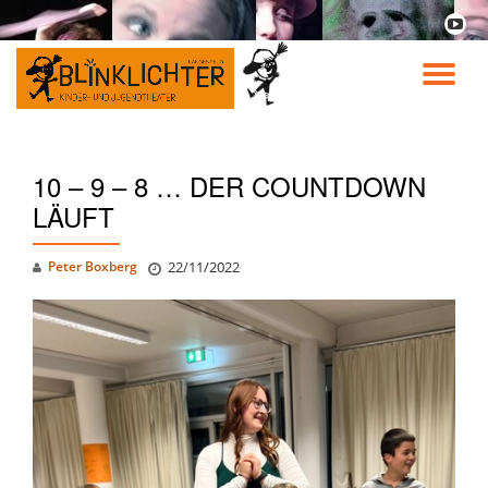
fa-
youtu
Skip
play
to
TO
content
NA
10 – 9 – 8 … DER COUNTDOWN
LÄUFT
Peter Boxberg
22/11/2022