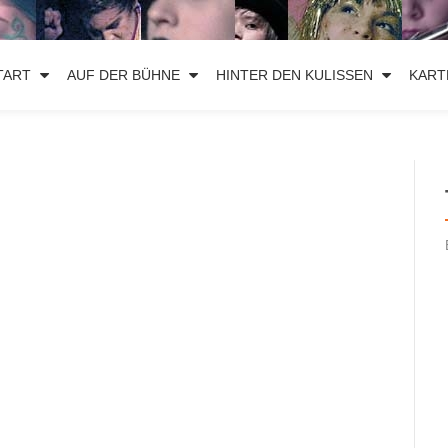
TART
AUF DER BÜHNE
HINTER DEN KULISSEN
KART