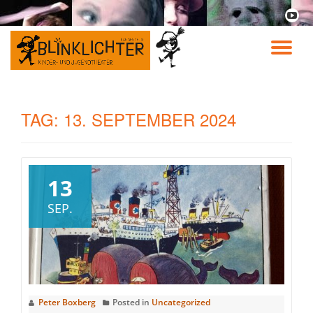
fa-
youtu
Skip
play
to
TO
content
NA
TAG:
13. SEPTEMBER 2024
13
SEP.
Peter Boxberg
Posted in
Uncategorized