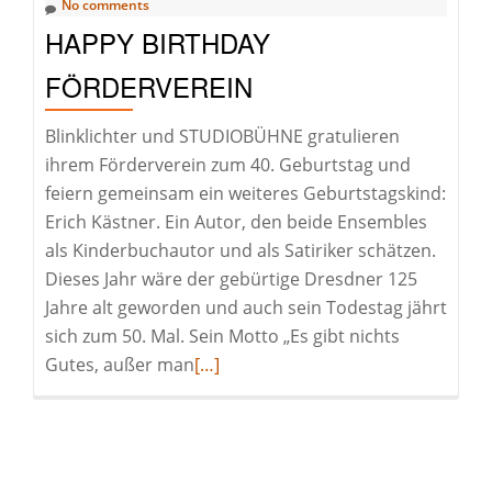
No comments
HAPPY BIRTHDAY
FÖRDERVEREIN
Blinklichter und STUDIOBÜHNE gratulieren
ihrem Förderverein zum 40. Geburtstag und
feiern gemeinsam ein weiteres Geburtstagskind:
Erich Kästner. Ein Autor, den beide Ensembles
als Kinderbuchautor und als Satiriker schätzen.
Dieses Jahr wäre der gebürtige Dresdner 125
Jahre alt geworden und auch sein Todestag jährt
sich zum 50. Mal. Sein Motto „Es gibt nichts
Read
Gutes, außer man
[…]
more
about
Happy
Birthday