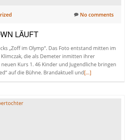
rized
No comments
OWN LÄUFT
ücks „Zoff im Olymp“. Das Foto entstand mitten im
s Klimczak, die als Demeter inmitten ihrer
 neuen Kurs 1. 46 Kinder und Jugendliche bringen
Read
d“ auf die Bühne. Brandaktuell und
[…]
more
about
10
–
9
–
8
…