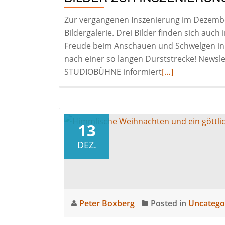
Zur vergangenen Inszenierung im Dezember 
Bildergalerie. Drei Bilder finden sich auch
Freude beim Anschauen und Schwelgen in 
nach einer so langen Durststrecke! Newsle
Read
STUDIOBÜHNE informiert
[…]
more
about
Bilder
zur
13
Inszenierung
DEZ.
2022:
Zoff
im
Olymp
Peter Boxberg
Posted in
Uncatego