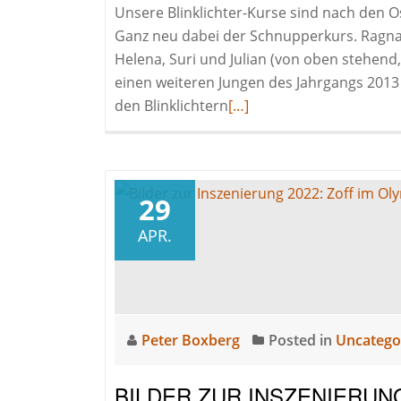
Unsere Blinklichter-Kurse sind nach den 
Ganz neu dabei der Schnupperkurs. Ragnar, M
Helena, Suri und Julian (von oben stehend,
einen weiteren Jungen des Jahrgangs 2013 
Read
den Blinklichtern
[…]
more
about
Neuer
Schnupperkurs
29
gestartet!
APR.
Peter Boxberg
Posted in
Uncatego
BILDER ZUR INSZENIERUNG