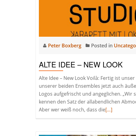
Peter Boxberg
Posted in
Uncatego
ALTE IDEE – NEW LOOK
Alte Idee – New Look Voilà: Fertig ist un
unserer beiden Ensembles jetzt auch äußer
Logos aufgefrischt und angeglichen. „Wir 
kennen den Satz der allabendlichen Abm
Read
Aber wer weiß noch, dass die
[…]
more
about
Alte