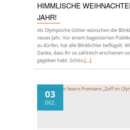
HIMMLISCHE WEIHNACHTE
JAHR!
Als Olympische Götter wünschen die Blink
neues Jahr. Vor einem begeisterten Publi
zu dürfen, hat alle Blinklichter beflügelt.
Danke, dass Ihr so zahlreich erschienen se
Read
gegeben habt. Schön,
[…]
more
about
Himmlische
Weihnachten
03
und
DEZ.
ein
göttliches
neues
Jahr!