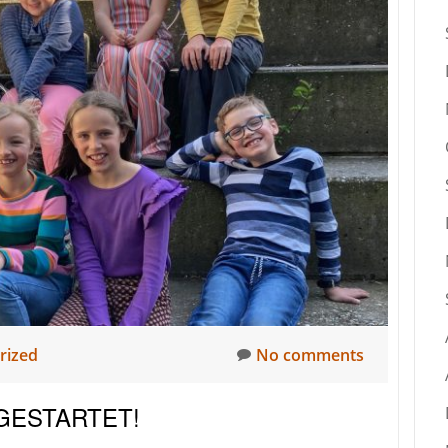
rized
No comments
GESTARTET!