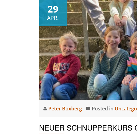
Idee
29
–
APR.
New
Look
Peter Boxberg
Posted in
Uncatego
NEUER SCHNUPPERKURS 